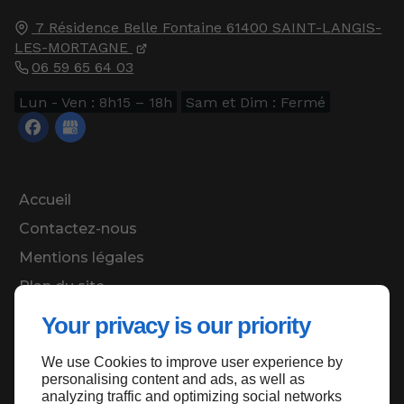
7 Résidence Belle Fontaine
61400
SAINT-LANGIS-
LES-MORTAGNE
06 59 65 64 03
Lun - Ven : 8h15 – 18h
Sam et Dim : Fermé
Accueil
Contactez-nous
Mentions légales
Plan du site
Your privacy is our priority
We use Cookies to improve user experience by
Haut de page
personalising content and ads, as well as
analyzing traffic and optimizing social networks